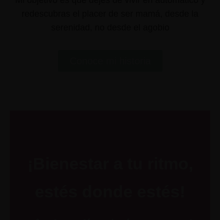
Mi objetivo es que dejes de vivir en automático y
redescubras el placer de ser mamá, desde la
serenidad, no desde el agobio
Conoce mi historia
¡Bienestar a tu ritmo,
estés donde estés!